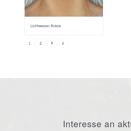
Lichtwesen Anisis
1
2
4
3
Interesse an ak