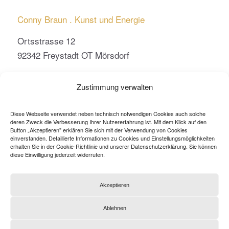
Conny Braun . Kunst und Energie
Ortsstrasse 12
92342 Freystadt OT Mörsdorf
conny.braun@kunst-und-energie.de
Zustimmung verwalten
Diese Webseite verwendet neben technisch notwendigen Cookies auch solche
deren Zweck die Verbesserung Ihrer Nutzererfahrung ist. Mit dem Klick auf den
Button „Akzeptieren" erklären Sie sich mit der Verwendung von Cookies
einverstanden. Detaillierte Informationen zu Cookies und Einstellungsmöglichkeiten
Tel
09179 965 73 80
erhalten Sie in der Cookie-Richtlinie und unserer Datenschutzerklärung. Sie können
Mobil
0178 84 68 547
diese Einwilligung jederzeit widerrufen.
Fax 09179 965 73 79
Akzeptieren
Ablehnen