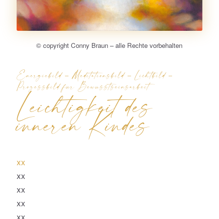
© copyright Conny Braun – alle Rechte vorbehalten
Energiebild – Meditationsbild – Lichtbild –
Prozessbild für Bewusstseinsarbeit
Leichtigkeit des
inneren Kindes
xx
xx
xx
xx
xx