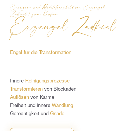
Energie- und Meditationsbild von Erzengel
Zadkiel 1 zum Kaufen
Erzengel Zadkiel
1
Engel für die Transformation
Innere
Reinigungsprozesse
Transformieren
von Blockaden
Auflösen
von Karma
Freiheit und innere
Wandlung
Gerechtigkeit und
Gnade